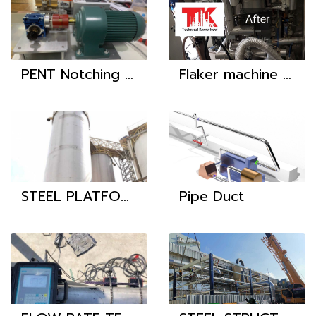
PENT Notching Device, Bench Top Unit
Flaker machine for wax
STEEL PLATFORM
Pipe Duct